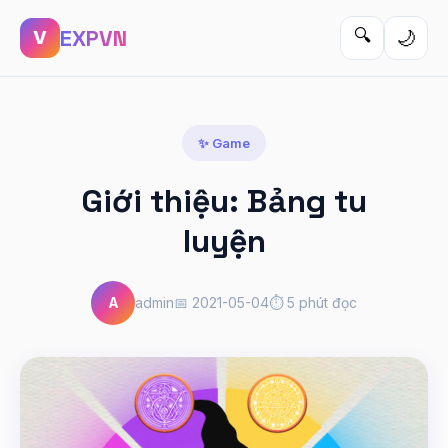
EXPVN
🔍
🌙
V
✨ Game
Giới thiệu: Bảng tu
luyện
A
admin
📅 2021-05-04
⏱️ 5 phút đọc