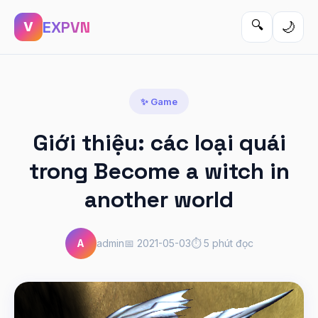
EXPVN
🔍
🌙
V
✨ Game
Giới thiệu: các loại quái
trong Become a witch in
another world
A
admin
📅 2021-05-03
⏱️ 5 phút đọc