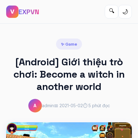
EXPVN
🔍
🌙
V
✨ Game
[Android] Giới thiệu trò
chơi: Become a witch in
another world
A
admin
📅 2021-05-02
⏱️ 5 phút đọc