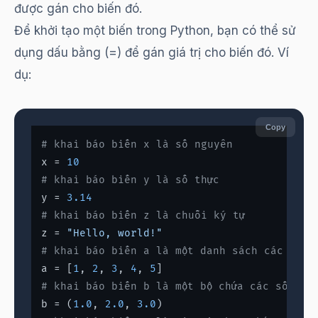
được gán cho biến đó.
Để khởi tạo một biến trong Python, bạn có thể sử
dụng dấu bằng (=) để gán giá trị cho biến đó. Ví
dụ:
Copy
# khai báo biến x là số nguyên
x = 
10
# khai báo biến y là số thực
y = 
3.14
# khai báo biến z là chuỗi ký tự
z = 
"Hello, world!"
# khai báo biến a là một danh sách các số n
a = [
1
, 
2
, 
3
, 
4
, 
5
# khai báo biến b là một bộ chứa các số thự
b = (
1.0
, 
2.0
, 
3.0