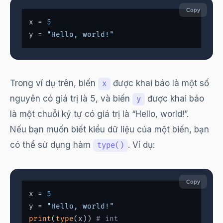
Copy
x = 
5
y = 
"Hello, world!"
Trong ví dụ trên, biến
được khai báo là một số
x
nguyên có giá trị là 5, và biến
được khai báo
y
là một chuỗi ký tự có giá trị là “Hello, world!”.
Nếu bạn muốn biết kiểu dữ liệu của một biến, bạn
có thể sử dụng hàm
. Ví dụ:
type()
Copy
x = 
5
y = 
"Hello, world!"
print
(
type
(x)) 
# int