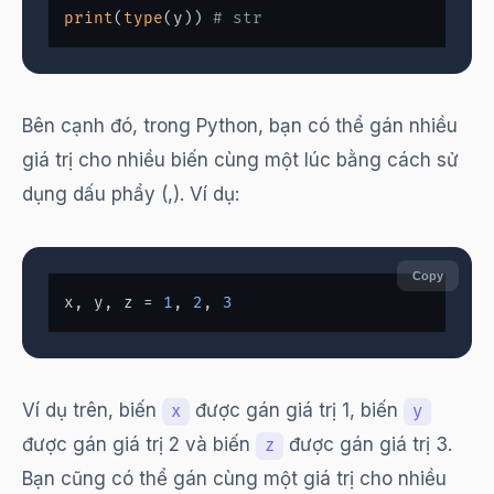
print
(
type
(y)) 
# str
Bên cạnh đó, trong Python, bạn có thể gán nhiều
giá trị cho nhiều biến cùng một lúc bằng cách sử
dụng dấu phẩy (,). Ví dụ:
Copy
x, y, z = 
1
, 
2
, 
3
Ví dụ trên, biến
được gán giá trị 1, biến
x
y
được gán giá trị 2 và biến
được gán giá trị 3.
z
Bạn cũng có thể gán cùng một giá trị cho nhiều