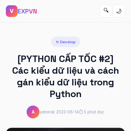
EXPVN
🔍
🌙
V
✨ Develop
[PYTHON CẤP TỐC #2]
Các kiểu dữ liệu và cách
gán kiểu dữ liệu trong
Python
A
admin
📅 2023-06-14
⏱️ 5 phút đọc