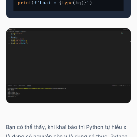
print
(
f'Loai = 
{
type
(kq)}
'
Bạn có thể thấy, khi khai báo thì Python tự hiểu x
là dạng số nguyên còn y là dạng số thực, Python