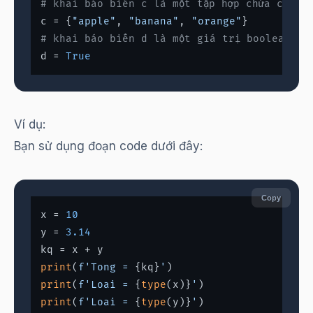
# khai báo biến c là một tập hợp chứa các c
c = {
"apple"
, 
"banana"
, 
"orange"
# khai báo biến d là một giá trị boolean
d = 
True
Ví dụ:
Bạn sử dụng đoạn code dưới đây:
Copy
x = 
10
y = 
3.14
print
(
f'Tong = 
{kq}
'
print
(
f'Loai = 
{
type
(x)}
'
print
(
f'Loai = 
{
type
(y)}
'