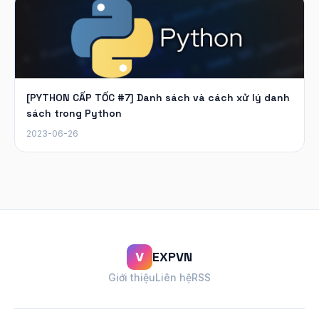
[PYTHON CẤP TỐC #7] Danh sách và cách xử lý danh
sách trong Python
2023-06-26
EXPVN
V
Giới thiệu
Liên hệ
RSS