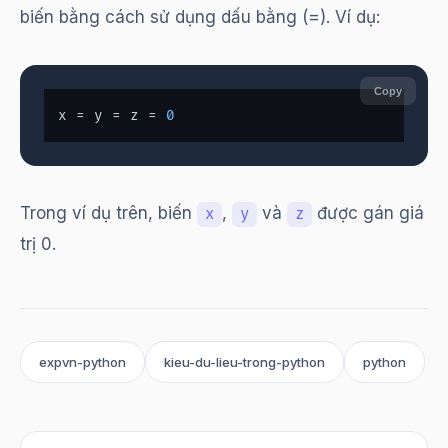
biến bằng cách sử dụng dấu bằng (=). Ví dụ:
Copy
x = y = z = 
0
Trong ví dụ trên, biến
,
và
được gán giá
x
y
z
trị 0.
expvn-python
kieu-du-lieu-trong-python
python