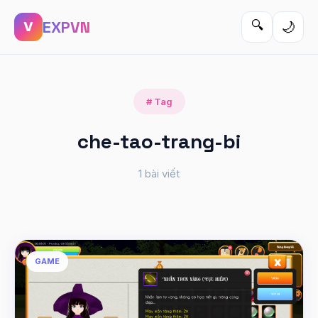
EXPVN
🔍
🌙
V
# Tag
che-tao-trang-bi
1 bài viết
GAME