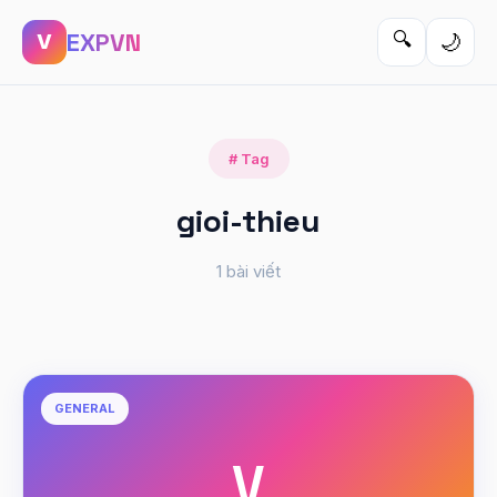
EXPVN
🔍
🌙
V
# Tag
gioi-thieu
1 bài viết
GENERAL
V