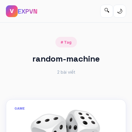
EXPVN
🔍
🌙
V
# Tag
random-machine
2 bài viết
GAME